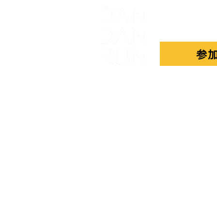
難民とは
参